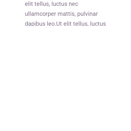
elit tellus, luctus nec
ullamcorper mattis, pulvinar
dapibus leo.Ut elit tellus, luctus
nec ullamcorper mattis,
pulvinar dapibus leo.
Coordonnées
bonjour@passion4humanity.com
+261 34 81 938 18