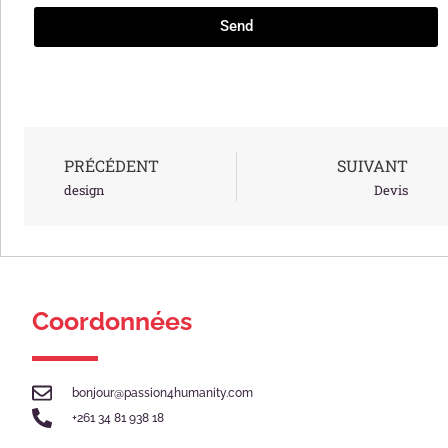
Send
PRÉCÉDENT
SUIVANT
design
Devis
Coordonnées
bonjour@passion4humanity.com
+261 34 81 938 18